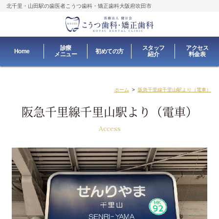
北千里・山田駅の歯医者
こうつ歯科・矯正歯科大阪府吹田市
診療
スタッフ
アクセス
Home
初めての方
メニュー
紹介
料金表
ホーム
>
阪急千里線千里山駅より（電車）
阪急千里線千里山駅より（電車）
Access