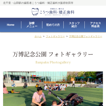
北千里・山田駅の歯医者
こうつ歯科・矯正歯科大阪府吹田市
診療
スタッフ
アクセス
Home
初めての方
メニュー
紹介
料金表
ホーム
>
フォトギャラリー
>
万博記念公園フォトギャラリー
万博記念公園 フォトギャラリー
Banpaku Photogallery