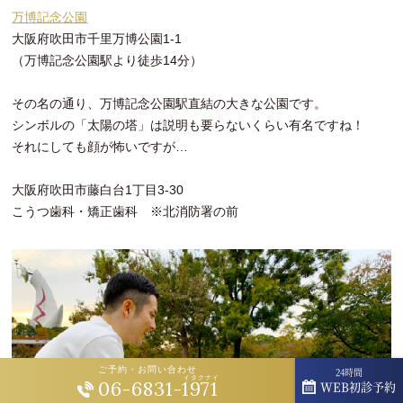
万博記念公園
大阪府吹田市千里万博公園1-1
（万博記念公園駅より徒歩14分）
その名の通り、万博記念公園駅直結の大きな公園です。
シンボルの「太陽の塔」は説明も要らないくらい有名ですね！
それにしても顔が怖いですが…
大阪府吹田市藤白台1丁目3-30
こうつ歯科・矯正歯科 ※北消防署の前
ご予約・お問い合わせ
24時間
イタクナイ
06-6831-1971
WEB初診予約