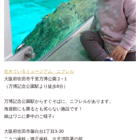
生きているミュージアム ニフレル
大阪府吹田市千里万博公園２−１
（万博記念公園駅より徒歩8分）
万博記念公園駅からすぐそばに、ニフレルがあります。
海遊館にも勝るとも劣らない施設です！
娘はワニに夢中のご様子♪
大阪府吹田市藤白台1丁目3-30
こうつ歯科・矯正歯科 ※北消防署の前