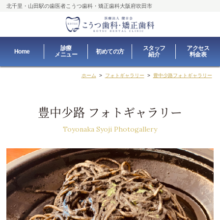
北千里・山田駅の歯医者
こうつ歯科・矯正歯科大阪府吹田市
診療
スタッフ
アクセス
Home
初めての方
メニュー
紹介
料金表
ホーム
>
フォトギャラリー
>
豊中少路フォトギャラリー
豊中少路 フォトギャラリー
Toyonaka Syoji Photogallery